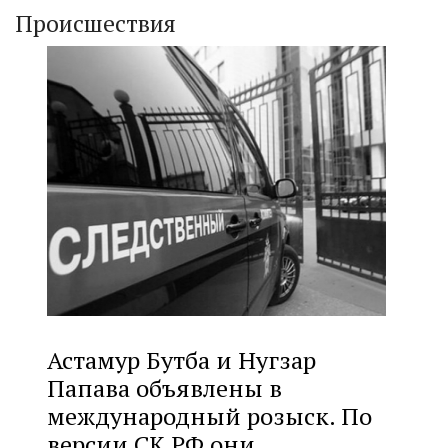
Происшествия
Астамур Бутба и Нугзар
Папава объявлены в
международный розыск. По
версии СК РФ они