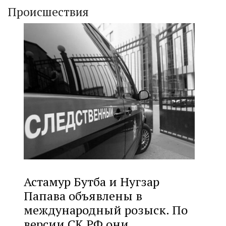
Происшествия
Астамур Бутба и Нугзар
Папава объявлены в
международный розыск. По
версии СК РФ они