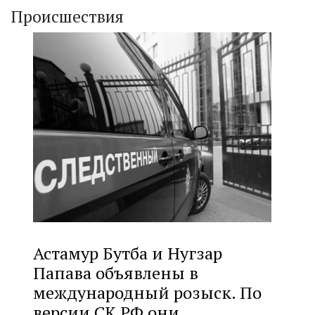
Происшествия
Астамур Бутба и Нугзар
Папава объявлены в
международный розыск. По
версии СК РФ они