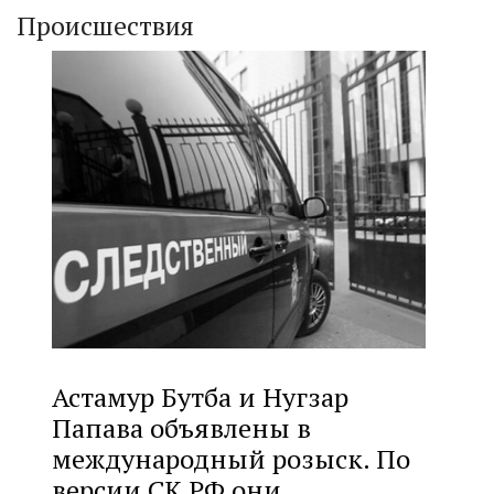
Происшествия
Астамур Бутба и Нугзар
Папава объявлены в
международный розыск. По
версии СК РФ они