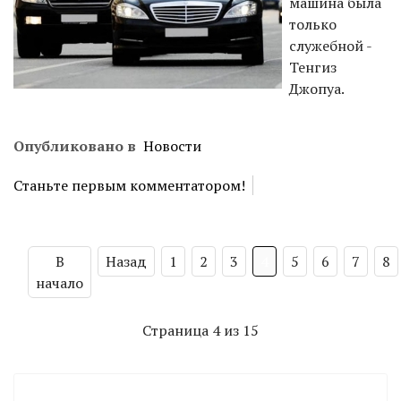
машина была
только
служебной -
Тенгиз
Джопуа.
Опубликовано в
Новости
Станьте первым комментатором!
В
Назад
1
2
3
4
5
6
7
8
начало
Страница 4 из 15