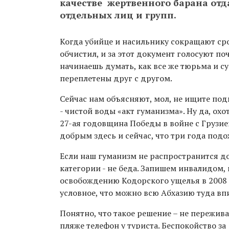
качестве жертвенного барана отда
отдельных лиц и групп.
Когда убийце и насильнику сокращают сро
обчистил, и за этот документ голосуют по
начинаешь думать, как все же тюрьма и су
переплетены друг с другом.
Сейчас нам объясняют, мол, не ищите по
- чистой воды «акт гуманизма». Ну да, охо
27-ая годовщина Победы в войне с Грузией
добрым здесь и сейчас, что три года подо
Если наш гуманизм не распространится д
категории - не беда. Запишем инвалидом,
освобождению Кодорского ущелья в 2008 г
условное, что можно всю Абхазию туда впи
Понятно, что такое решение – не пережив
пляже телефон у туриста. Беспокойство з