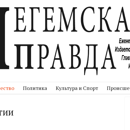
ество
Политика
Культура и Спорт
Происше
тии