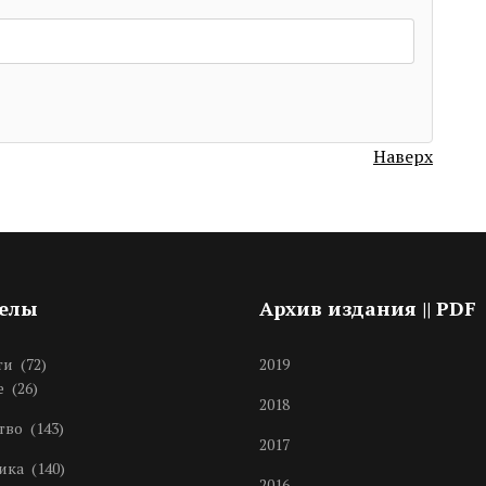
Наверх
делы
Архив издания || PDF
ти
(72)
2019
е
(26)
2018
тво
(143)
2017
ика
(140)
2016