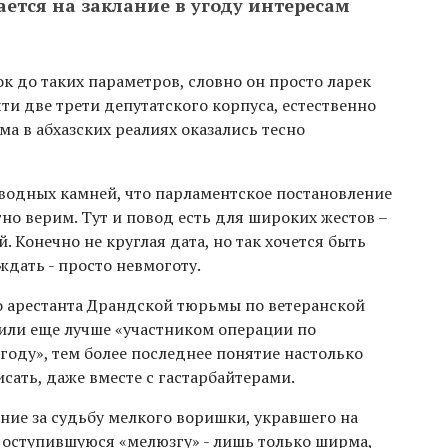
ется на заклание в угоду интересам
к до таких параметров, словно он просто ларек
чти две трети депутатского корпуса, естественно
ма в абхазских реалиях оказались тесно
дводных камней, что парламентское постановление
тно верим. Тут и повод есть для широких жестов –
. Конечно не круглая дата, но так хочется быть
ждать - просто невмоготу.
о арестанта Драндской тюрьмы по ветеранской
 или еще лучше «участником операции по
оду», тем более последнее понятие настолько
сать, даже вместе с гастарбайтерами.
ание за судьбу мелкого воришки, укравшего на
а оступившуюся «мелюзгу» - лишь только ширма,