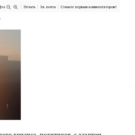
фта
Печать
Эл. почта
Станьте первым комментатором!
)
кого кризиса, политиков, с азартом