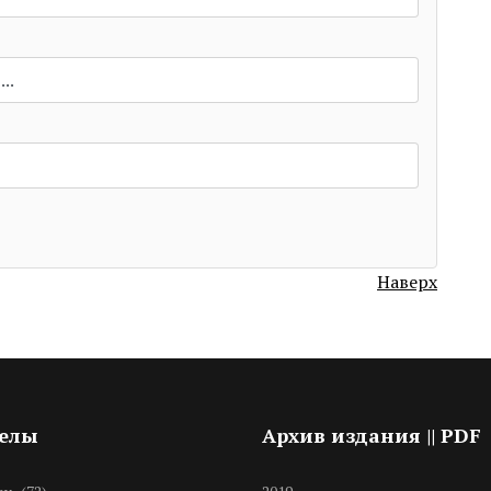
Наверх
делы
Архив издания || PDF