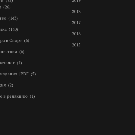
ти
(72)
2019
е
(26)
2018
тво
(143)
2017
ика
(140)
2016
ра и Спорт
(6)
2015
шествия
(6)
каталог
(1)
издания | PDF
(5)
ция
(2)
о в редакцию
(1)