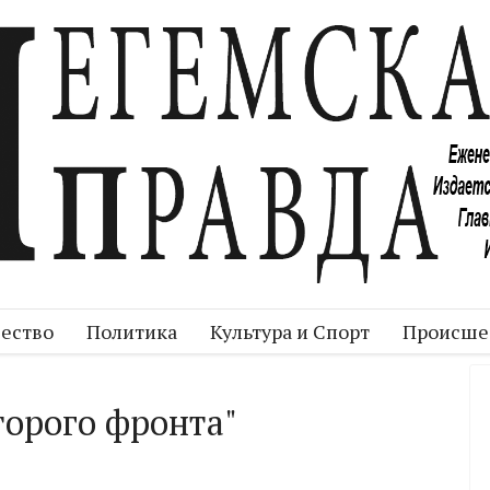
ество
Политика
Культура и Спорт
Происше
торого фронта"