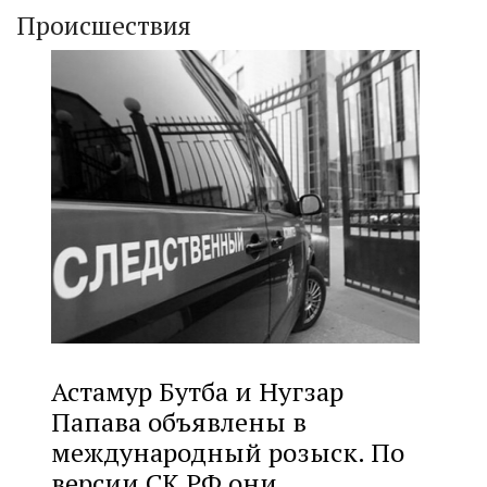
Происшествия
Астамур Бутба и Нугзар
Папава объявлены в
международный розыск. По
версии СК РФ они