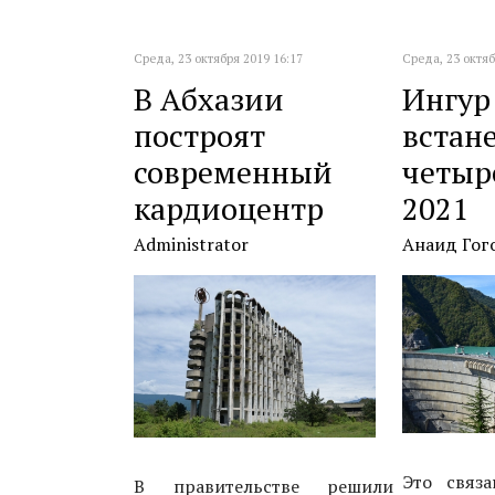
Среда, 23 октября 2019 16:17
Среда, 23 октяб
В Абхазии
Ингур
построят
встане
современный
четыр
кардиоцентр
2021
Administrator
Анаид Гог
Это связ
В правительстве решили