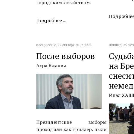
городским хозяйством.
Подробнее 
Подробнее ...
Воскресенье, 27 октября 2019 20:24
Пятница, 25 окт
После выборов
Судьб
на Бр
Ахра Бжания
снесит
немед
Инал ХАШ
Президентские выборы
проходили как триллер. Были