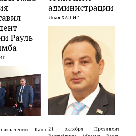
ия
администрации
тавил
Инал ХАШИГ
дент
ии Рауль
имба
ИГ
21 октября Президент
назначении Кана
Республики Абхазия Рауль