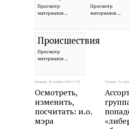
Просмотр
Просмотр
материалов ...
материалов ...
Происшествия
Просмотр
материалов ...
Вторник, 05 ноября 2019 17:30
Четверг, 31 окт
Осмотреть,
Ассор
изменить,
группа
посчитать: и.о.
попад
мэра
«либе