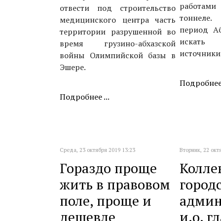
работами
отвести под строительство
тонне
медицинского центра часть
период А
территории разрушенной во
искать 
время грузино-абхазской
источники
войны Олимпийской базы в
Эшере.
Подробнее 
Подробнее ...
Среда, 23 октября 2019 13:23
Вторник, 22 окт
Гораздо проще
Колле
жить в правовом
город
поле, проще и
админ
дешевле
и.о. г