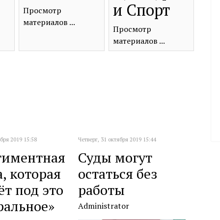
и Спорт
Просмотр
материалов ...
Просмотр
материалов ...
ября 2019 15:58
Четверг, 31 октября 2019 15:44
тиментная
Суды могут
, которая
остаться без
ёт под это
работы
ральное»
Administrator