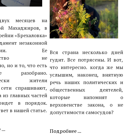
двух месяцев на
ой Махаджиров, в
фейни «Брехаловка»
дамент незаконной
рукции. Ее
Вся страна несколько дней
тельство не
гудит. Все потрясены. И вот,
, но и то, что есть
что интересно. когда же мы
разобрано.
услышим, наконец, внятную
ически жители
речь наших политических и
 сети спрашивают,
общественных деятелей,
а из главных частей
которые напомнят о
ридет в порядок.
верховенстве закона, о не
ет в нашей статье.
допустимости самосудов?
...
Подробнее ...