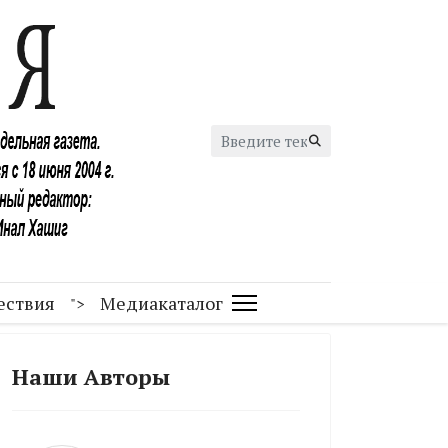
Искать...
ествия
Медиакаталог
">
Наши Авторы