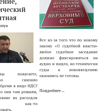
ение,
ический
ятная
опуа
Все из-за того что по новому
закону «О судебной власти»
любое судебное заседание
должно фиксироваться на
аудио и видео, но технически
суды к нововведению
 полагаете,
оказались не готовы.
рство снизило
 бремя в виде НДС?
Подробнее ...
то они там решили,
вание их расходов
о как-то
овать.