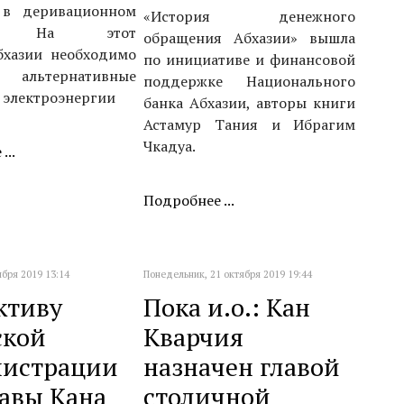
 в деривационном
«История денежного
ле. На этот
обращения Абхазии» вышлa
бхазии необходимо
по инициативе и финансовой
альтернативные
поддержке Национального
 электроэнергии
банка Абхазии, авторы книги
Астамур Тания и Ибрагим
Чкадуа.
...
Подробнее ...
ября 2019 13:14
Понедельник, 21 октября 2019 19:44
ктиву
Пока и.о.: Кан
ской
Кварчия
истрации
назначен главой
лавы Кана
столичной