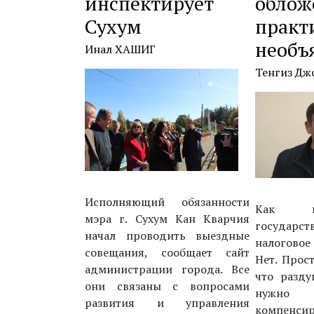
инспектирует
облож
Сухум
практ
необъ
Инал ХАШИГ
Тенгиз Дж
Исполняющий обязанности
Как вы
мэра г. Сухум Кан Кварчия
госуда
начал проводить выездные
налоговое
совещания, сообщает сайт
Нет. Прос
администрации города. Все
что разду
они связаны с вопросами
нужн
развития и управления
компенсир