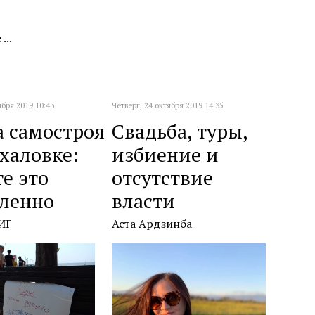
...
ября 2019 10:43
Четверг, 24 октября 2019 14:35
а самостроя
Свадьба, туры,
ехаловке:
избиение и
е это
отсутствие
ленно
власти
ИГ
Аста Ардзинба