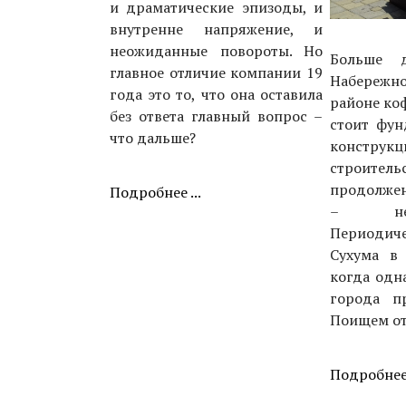
и драматические эпизоды, и
внутренне напряжение, и
неожиданные повороты. Но
Больше 
главное отличие компании 19
Набережн
года это то, что она оставила
районе ко
без ответа главный вопрос –
стоит фун
что дальше?
конст
строи
продолжено
Подробнее ...
– не 
Период
Сухума в
когда одн
города п
Поищем отв
Подробнее 