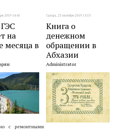
ря 2019 14:45
Среда, 23 октября 2019 13:53
 ГЭС
Книга о
т на
денежном
е месяца в
обращении в
Абхазии
орян
Administrator
ано с ремонтными