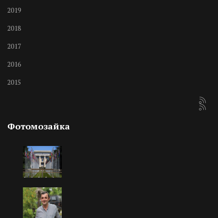
2019
2018
2017
2016
2015
Фотомозайка