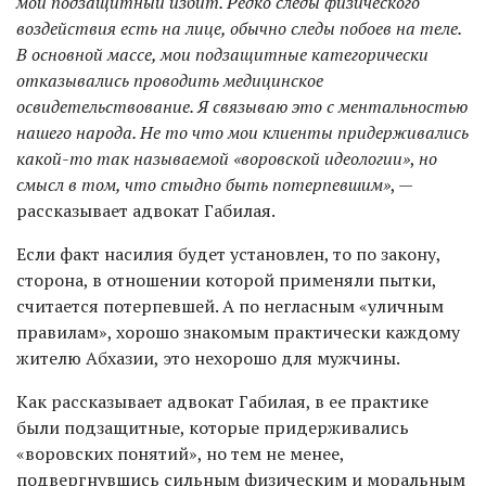
мой подзащитный избит. Редко следы физического
воздействия есть на лице, обычно следы побоев на теле.
В основной массе, мои подзащитные категорически
отказывались проводить медицинское
освидетельствование. Я связываю это с ментальностью
нашего народа. Не то что мои клиенты придерживались
какой-то так называемой «воровской идеологии»
,
но
смысл в том, что стыдно быть потерпевшим»
, —
рассказывает адвокат Габилая.
Если факт насилия будет установлен, то по закону,
сторона, в отношении которой применяли пытки,
считается потерпевшей. А по негласным «уличным
правилам», хорошо знакомым практически каждому
жителю Абхазии, это нехорошо для мужчины.
Как рассказывает адвокат Габилая, в ее практике
были подзащитные, которые придерживались
«воровских понятий», но тем не менее,
подвергнувшись сильным физическим и моральным