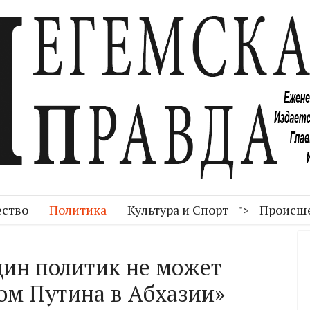
ство
Политика
Культура и Спорт
Происш
">
дин политик не может
ом Путина в Абхазии»