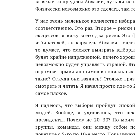
вывезли за пределы Абхазии, чуть ли не 
Физически невозможно это сделать, там те
У нас очень маленькое количество избират
соответственно. Это раз. Второе – риск
эксцессов, я вижу всего два риска. Это
избирателей, т.н. карусель. Абхазия – мал
то думает, что сможет выиграть выборы
будет крайне напряженной, ничего хорош
невозможно будет управлять страной. Вто
огромная армия анонимов в социальных с
такие? Откуда они взялись? Столько гря
смотреть и читать. Я начал просто где-то 
самое плохое.
Я надеюсь, что выборы пройдут спокой
людей. Вообще, я удивляюсь, что не
президенты. Почему не 20, 30? По моим 
группы, команды, они между собой по
почетное с 5-го по 10-е место. Пока ника