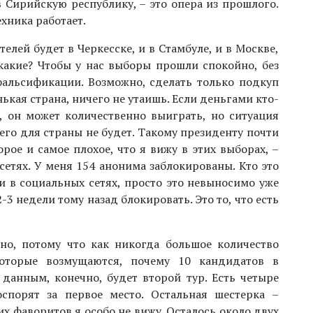
в Сирийскую республику, – это опера из прошлого.
хника работает.
елей будет в Черкесске, и в Стамбуле, и в Москве,
и какие? Чтобы у нас выборы прошли спокойно, без
 фальсификации. Возможно, сделать только подкуп
енькая страна, ничего не утаишь. Если деньгами кто-
, он может количественно выиграть, но ситуация
его для страны не будет. Такому президенту почти
рое и самое плохое, что я вижу в этих выборах, –
етях. У меня 154 анонима заблокированы. Кто это
зи в социальных сетях, просто это невыносимо уже
2-3 недели тому назад блокировать. Это то, что есть
но, потому что как никогда большое количество
которые возмущаются, почему 10 кандидатов в
данным, конечно, будет второй тур. Есть четыре
спорят за первое место. Остальная шестерка –
ких фаворитов я особо не вижу. Осталось около двух