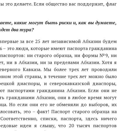
вы это делаете. Если общество вас поддержит, флаг
аете, какие могут быть риски и, как вы думаете,
удет два тура?
первые за все 25 лет независимой Абхазии будем
9% – это люди, которые имеют паспорта гражданина
 паспортов: ни старого образца, ни формы №9, ни
ет, ни в Абхазии, ни за пределами Абхазии. Хотя я
еверного Кавказа. Мы более трех лет проводили
ином этой страны, в течение трех лет можно было
рецкой диаспоры, и северокавказской диаспоры,
ают паспортами гражданина Абхазии. Если они не
ть гражданами Абхазии, они в любое время могут
зца. Но если они его не обменяли до выборов, их
олосовать, это – факт! Паспорт старого образца на
Соответственно, списки, паспорта, здесь ничего
редовые идеи я слышу, что 20 тысяч паспортов