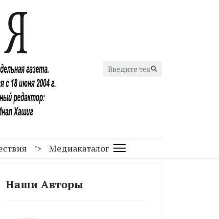
Искать...
ествия
Медиакаталог
">
Наши Авторы