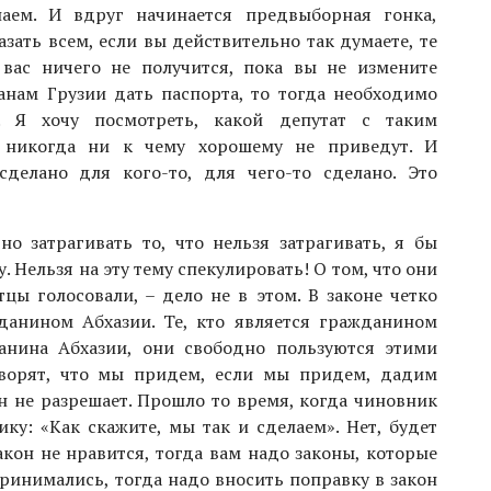
аем. И вдруг начинается предвыборная гонка,
азать всем, если вы действительно так думаете, те
 вас ничего не получится, пока вы не измените
анам Грузии дать паспорта, то тогда необходимо
о. Я хочу посмотреть, какой депутат с таким
 никогда ни к чему хорошему не приведут. И
сделано для кого-то, для чего-то сделано. Это
 но затрагивать то, что нельзя затрагивать, я бы
. Нельзя на эту тему спекулировать! О том, что они
тцы голосовали, – дело не в этом. В законе четко
данином Абхазии. Те, кто является гражданином
анина Абхазии, они свободно пользуются этими
оворят, что мы придем, если мы придем, дадим
кон не разрешает. Прошло то время, когда чиновник
у: «Как скажите, мы так и сделаем». Нет, будет
закон не нравится, тогда вам надо законы, которые
ринимались, тогда надо вносить поправку в закон