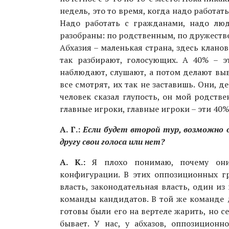
недель, это то время, когда надо работать
Надо работать с гражданами, надо люд
разобраны: по родственным, по дружеств
Абхазия – маленькая страна, здесь клано
так разбирают, голосующих. А 40% – э
наблюдают, слушают, а потом делают выв
все смотрят, их так не заставишь. Они, д
человек сказал глупость, он мой родстве
главные игроки, главные игроки – эти 40%
А. Г.:
Если будет второй тур, возможно 
другу свои голоса или нет?
​А. К.:
Я плохо понимаю, почему они 
конфигурации. В этих оппозиционных гр
власть, законодательная власть, один и
команды кандидатов. В той же команде 
готовы были его на вертеле жарить, но с
бывает. У нас, у абхазов, оппозиционно