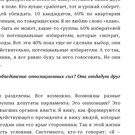
 в поле. Кто лучше сработает, тот и урожай соберет.
ей убеждать. 10 кандидатов, 60% по квартирам
енным, по товарищеским. Я не люблю слово «клан».
в быть не может, какие-то группы. 60% избирателей
то потенциальные избиратели, которые смотрят,
оды. Вот эти 40% пока еще не сделали выбор, они
ействительно, потенциальные избиратели. А то так,
нник, я все равно буду за него голосовать. Не они
.
объединение оппозиционных сил? Они отдадут друг
разделены. Все возможно. Возможны разные
уппах депутаты парламента. Это оппозиция? Это
з высших органов власти. Я вижу, как формируются
действующего президента я вижу людей, которые
егодня они его ярые сторонники. Так в этой жизни
сть условная. Системного, кто-то говорит: «Я –