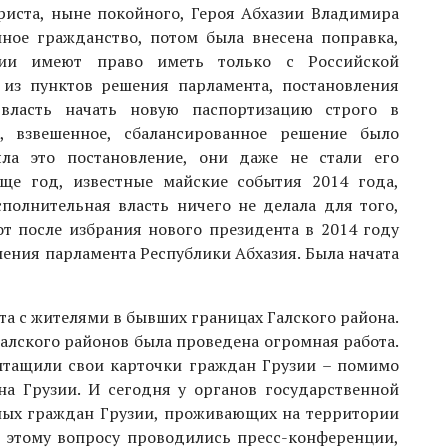
риста, ныне покойного, Героя Абхазии Владимира
йное гражданство, потом была внесена поправка,
зии имеют право иметь только с Российской
 из пунктов решения парламента, постановления
 власть начать новую паспортизацию строго в
е, взвешенное, сбалансированное решение было
яла это постановление, они даже не стали его
еще год, известные майские события 2014 года,
сполнительная власть ничего не делала для того,
т после избрания нового президента в 2014 году
ления парламента Республики Абхазия. Была начата
та с жителями в бывших границах Галского района.
алского районов была проведена огромная работа.
ытащили свои карточки граждан Грузии – помимо
на Грузии. И сегодня у органов государственной
нных граждан Грузии, проживающих на территории
по этому вопросу проводились пресс-конференции,