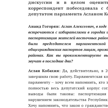
дискуссии и в целом оценит
корреспондент побеседовала с
депутатом парламента Асланом К
Анаид Гогорян:
Аслан Алексеевич, в хо
встречаются с избирателями в городах и
паспортизация жителей восточных район
были председателем парламентской
общегражданских паспортов лицам, прож
районах. Как вы прокомментируете вы
звучат в последние дни?
Аслан Кобахия:
Да, действительно, в 2
завершила свою работу. Парламентская к
парламенту – хочу всем напомнить, кто з
полностью весь депутатский корпус со
выводы были таковы: паспортизация
нарушением законодательства Республики
Хочу напомнить, что закон о гражданств