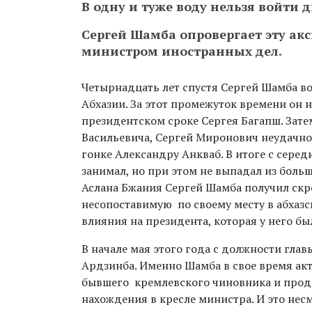
В одну и туже воду нельзя войти 
Сергей Шамба опровергает эту акс
министром иностранных дел.
Четырнадцать лет спустя Сергей Шамба в
Абхазии. За этот промежуток времени он
президентском сроке Сергея Багапш. Зат
Васильевича, Сергей Миронович неудачно 
гонке Александру Анкваб. В итоге с сере
занимал, но при этом не выпадал из боль
Аслана Бжания Сергей Шамба получил скр
несопоставимую по своему месту в абхаз
влияния на президента, которая у него бы
В начале мая этого года с должности гла
Ардзинба. Именно Шамба в свое время акт
бывшего кремлевского чиновника и продо
нахождения в кресле министра. И это нес