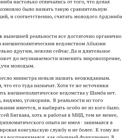
ба настолько отличались от того, что делал
возможно было назвать такую сравнительную
й, и соответственно, считать молодого Ардзинба
 в нынешней реальности все достаточно органично
да внешнеполитическим ведомством Абхазии
льно другим, нежели сейчас. Да и длительное
может до неузнаваемости изменить мировоззрение,
будучи молодым.
есло министра нельзя назвать неожиданным.
 что его туда назначат. Хотя те же источники
ить внешнеполитическое ведомства у Шамба нет.
а, видимо, уговорили. В реальности из того
жания имеется, и выбирать особо не из кого было.
й Бигвава, хоть и работал в МИД, тем не менее,
 дипломатического опыта не имел - занимался в
ровал консульскую службу и не более. К тому же
нда воспринимался, как обычный функционер. В