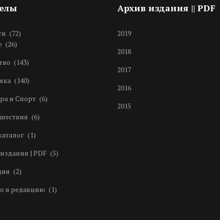
делы
Архив издания || PDF
ти
(72)
2019
е
(26)
2018
тво
(143)
2017
ика
(140)
2016
ра и Спорт
(6)
2015
шествия
(6)
каталог
(1)
издания | PDF
(5)
ция
(2)
о в редакцию
(1)