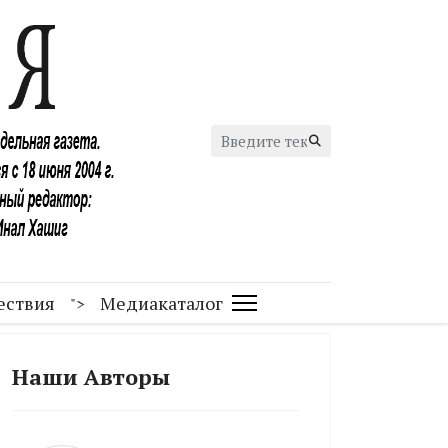
Искать...
ествия
Медиакаталог
">
Наши Авторы