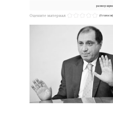
размер шри
Оцените материал
(0 голосов