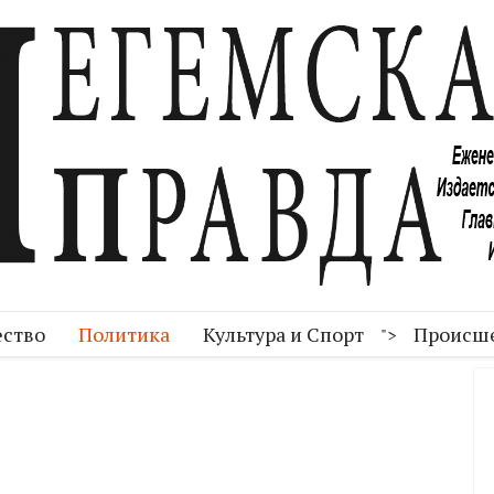
ство
Политика
Культура и Спорт
Происш
">