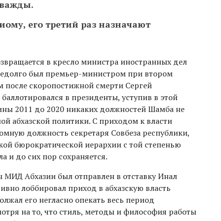
дважды.
иому, его третий раз назначают
озвращается в кресло министра иностранных дел
 недолго был премьер-министром при втором
ем после скоропостижной смерти Сергей
баллотировался в президенты, уступив в этой
дины 2011 до 2020 никаких должностей Шамба не
шой абхазской политики. С приходом к власти
омную должность секретаря Совбеза республики,
ской бюрократической иерархии с той степенью
ла и до сих пор сохраняется.
вы МИД Абхазии был отправлен в отставку Инал
ивно лоббировал приход в абхазскую власть
лжал его негласно опекать весь период
мотря на то, что стиль, методы и философия работы