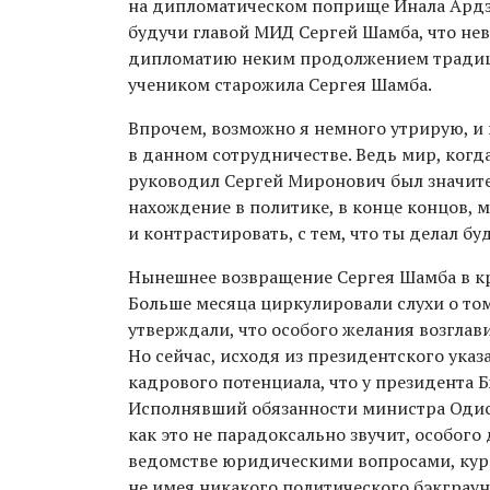
на дипломатическом поприще Инала Ардзин
будучи главой МИД Сергей Шамба, что не
дипломатию неким продолжением традици
учеником старожила Сергея Шамба.
Впрочем, возможно я немного утрирую, и
в данном сотрудничестве. Ведь мир, ког
руководил Сергей Миронович был значите
нахождение в политике, в конце концов, 
и контрастировать, с тем, что ты делал 
Нынешнее возвращение Сергея Шамба в кр
Больше месяца циркулировали слухи о том,
утверждали, что особого желания возглав
Но сейчас, исходя из президентского указ
кадрового потенциала, что у президента Б
Исполнявший обязанности министра Одиссе
как это не парадоксально звучит, особого
ведомстве юридическими вопросами, кури
не имея никакого политического бэкграу