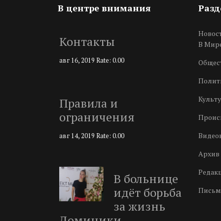
В центре внимания
Раз
Новос
Контакты
В Мир
авг 16, 2019
Rate: 0.00
Общес
Полит
Культу
Правила и
ограничения
Проис
Видео
авг 14, 2019
Rate: 0.00
Архив 
Редак
В больнице
идёт борьба
Письм
за жизнь
Доминики…