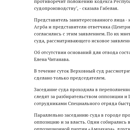
противоречит положению кодекса Респуб
судопроизводству", - сказала Габелая.
Представитель заинтересованного лица -
Агрба и представители ответчика (Центр
согласились с этим заявлением. По их мне
суда, рассматривающего исковое заявлен
Об отсутствии оснований для отвода сост
Елена Читанава.
В течение суток Верховный суд рассмотрит
сделано только председателем.
Заседание суда проходила в переполненно
следят за разбирательством оппозиции и 
сотрудниками Специального отряда быст
Параллельно заседанию суда в городе про
оппозицию и за власть. Одни собирались в
оппозиционной партии «Амцахара», други