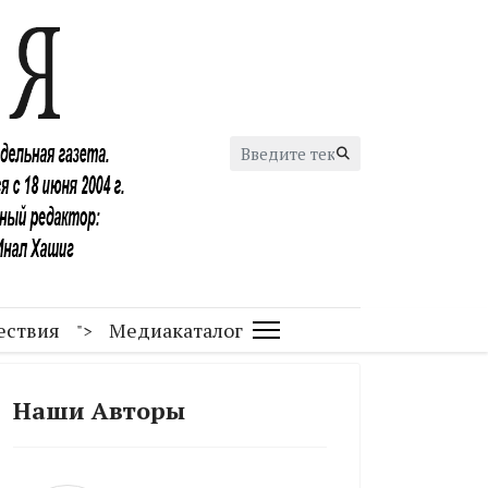
Искать...
ествия
Медиакаталог
">
Наши Авторы