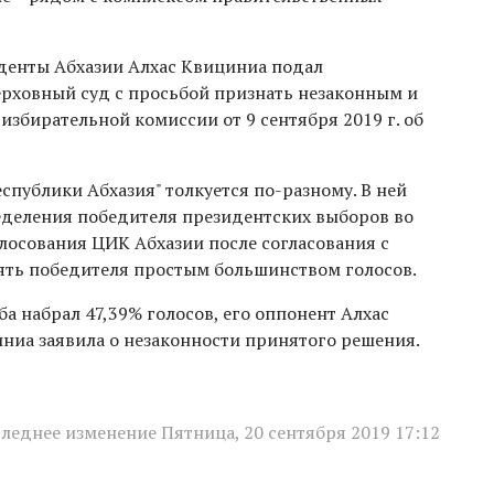
денты Абхазии Алхас Квициниа подал
ерховный суд с просьбой признать незаконным и
збирательной комиссии от 9 сентября 2019 г. об
еспублики Абхазия" толкуется по-разному. В ней
еделения победителя президентских выборов во
олосования ЦИК Абхазии после согласования с
ть победителя простым большинством голосов.
а набрал 47,39% голосов, его оппонент Алхас
ниа заявила о незаконности принятого решения.
леднее изменение Пятница, 20 сентября 2019 17:12