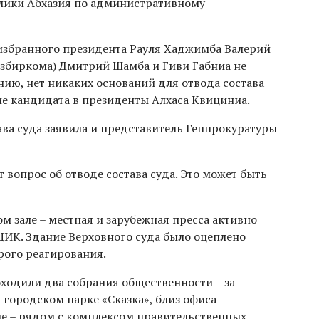
лики Абхазия по административному
 избранного президента Рауля Хаджимба Валерий
избиркома) Дмитрий Шамба и Гиви Габниа не
нию, нет никаких оснований для отвода состава
ие кандидата в президенты Алхаса Квициниа.
ава суда заявила и представитель Генпрокуратуры
 вопрос об отводе состава суда. Это может быть
м зале – местная и зарубежная пресса активно
ЦИК. Здание Верховного суда было оцеплено
рого реагирования.
ходили два собрания общественности – за
 городском парке «Сказка», близ офиса
е – рядом с комплексом правительственных