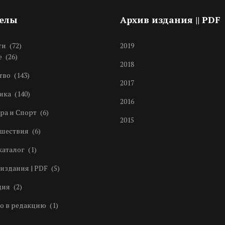
делы
Архив издания || PDF
ти
(72)
2019
е
(26)
2018
тво
(143)
2017
ика
(140)
2016
ра и Спорт
(6)
2015
шествия
(6)
каталог
(1)
издания | PDF
(5)
ция
(2)
о в редакцию
(1)