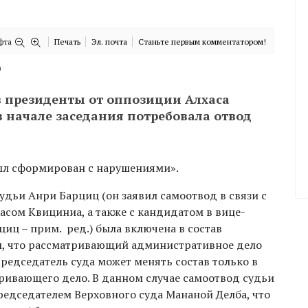
фта
Печать
Эл. почта
Станьте первым комментатором!
)
в президенты от оппозиции Алхаса
в начале заседания потребовала отвод
был сформирован с нарушениями».
удьи Анри Барциц (он заявил самоотвод в связи с
асом Квициниа, а также с кандидатом в вице-
иц – прим. ред.) была включена в состав
м, что рассматривающий административное дело
редседатель суда может менять состав только в
атривающего дело. В данном случае самоотвод судьи
редседателем Верховного суда Мананой Делба, что