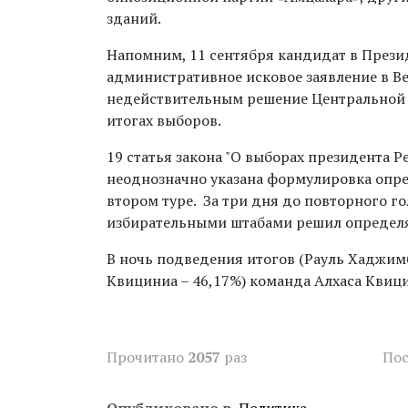
зданий.
Напомним, 11 сентября кандидат в Прези
административное исковое заявление в В
недействительным решение Центральной и
итогах выборов.
19 статья закона "О выборах президента Р
неоднозначно указана формулировка опр
втором туре. За три дня до повторного г
избирательными штабами решил определя
В ночь подведения итогов (Рауль Хаджимб
Квициниа – 46,17%) команда Алхаса Квици
Прочитано
2057
раз
Пос