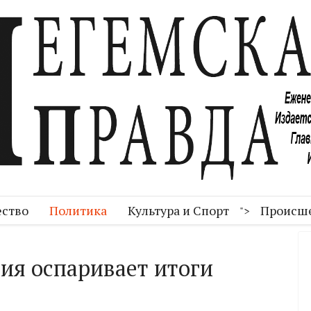
ство
Политика
Культура и Спорт
Происш
">
ция оспаривает итоги