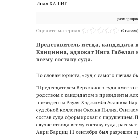
Инал ХАШИГ
размер шри
Оцените материал
(0 голосов
Представитель истца, кандидата 
Квициниа, адвокат Инга Габелая 
всему составу суда.
По словам юриста, «суд с самого начала 
"Председателем Верховного суда вместо с
родством с кандидатом в президенты Алх
президенты Рауля Хаджимба Асланом Барц
судебной коллегии Оксана Пилия. Считае
состав суда сформирован с нарушением. П
случае отвода всему составу суда, рассм
Анри Барциц 11 сентября был разрешен п