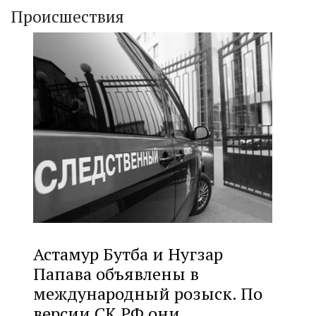
Происшествия
Астамур Бутба и Нугзар
Папава объявлены в
международный розыск. По
версии СК РФ они