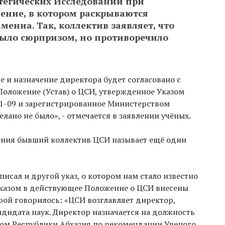
тегических Исследований при
ение, в котором раскрываются
ениа. Так, коллектив заявляет, что
было сюрпризом, но противоречило
е и назначение директора будет согласовано с
Положение (Устав) о ЦСИ, утвержденное Указом
11-09 и зарегистрированное Министерством
делано не было», - отмечается в заявлении учёных.
ния бывший коллектив ЦСИ называет ещё один
писал и другой указ, о котором нам стало известно
м указом в действующее Положение о ЦСИ внесены
орой говорилось: «ЦСИ возглавляет директор,
дидата наук. Директор назначается на должность
ом Республики Абхазия по рекомендации Ученого