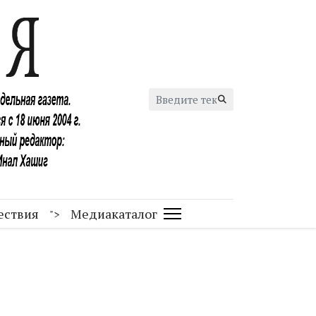
Искать...
ествия
Медиакаталог
">