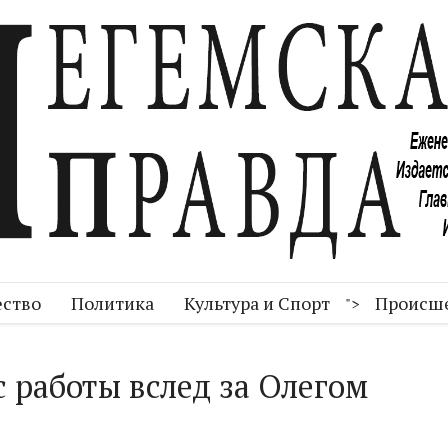
ство
Политика
Культура и Спорт
Происш
">
 работы вслед за Олегом