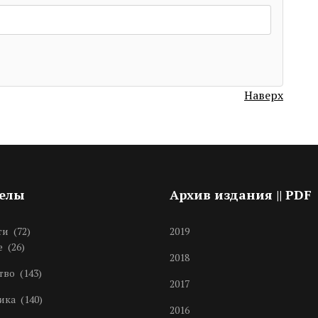
Наверх
делы
Архив издания || PDF
ти
(72)
2019
е
(26)
2018
тво
(143)
2017
ика
(140)
2016