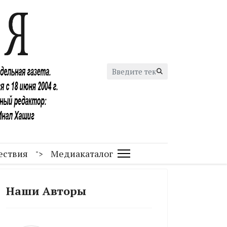
Искать...
ествия
Медиакаталог
">
Наши Авторы