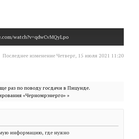
be.com/watch?v=qdwCvMQyLpo
Последнее изменение Четверг, 15 июля 2021 11:20
Еще раз по поводу госдачи в Пицунде.
ирования «Черномрэнерго» »
димую информацию, где нужно