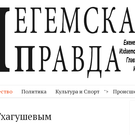
ство
Политика
Культура и Спорт
Происш
">
Тхагушевым