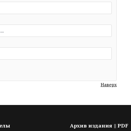
Наверх
делы
Архив издания || PDF