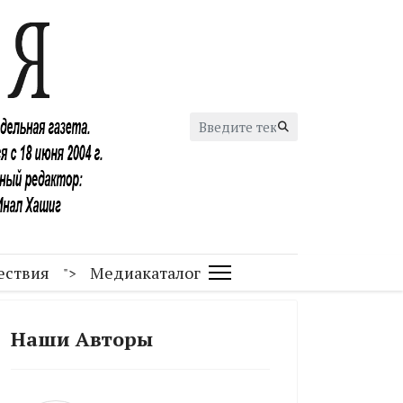
Искать...
ествия
Медиакаталог
">
Наши Авторы