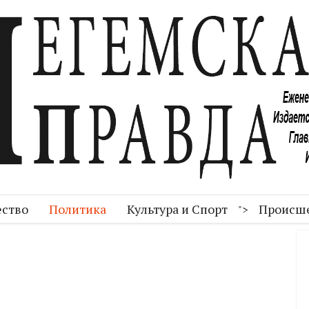
ство
Политика
Культура и Спорт
Происш
">