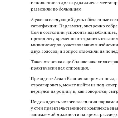
исполненного долга удалились с места п
развозили по больницам.
А уже на следующий день обозленные сель
сатисфакции. Парламент, экстренно собра
был в состоянии успокоить адзюбжинцев,
президенту временно отстранить от зани
милиционеров, участвовавших в избиении.
двух голосов, и вопрос отложили на поне
Такая отсрочка еще больше накалила стр
практически вся оппозиция.
Президент Аслан Бжания вовремя понял, ч
отреагировать, может выйти из под контр
вернулся на родину и, как говорится, сыг
Не дожидаясь нового заседания парламент
у стен правительственного комплекса зда
занимаемой должности на время расследо