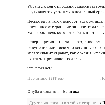
Убрать людей с площади удалось заверени
случившегося уложится в недельный срок
Несмотря на такой поворот, адзюбжинцы и
временное отстранение они посчитали не 
маневром, цель которого сбить протестну
Теперь президент встал перед выбором —
окружении или досрочно вступить в откр
нестабильных странах, как Абхазия, имен
акценты в резонансных делах.
jam-news.net/
Прочитано
2455
раз
По
Опубликовано в
Политика
Другие материалы в этой категории:
« 