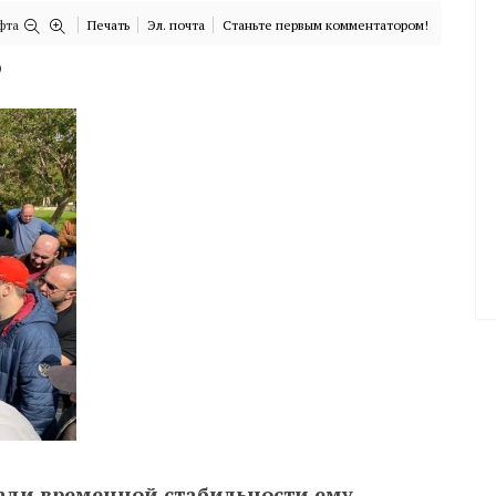
фта
Печать
Эл. почта
Станьте первым комментатором!
)
Ради временной стабильности ему