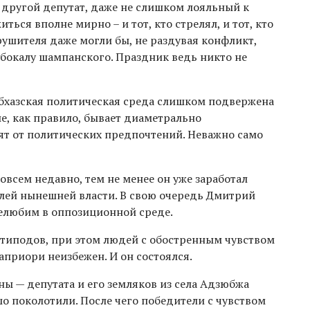
 другой депутат, даже не слишком лояльный к
ься вполне мирно – и тот, кто стрелял, и тот, кто
ушителя даже могли бы, не раздувая конфликт,
 бокалу шампанского. Праздник ведь никто не
абхазская политическая среда слишком подвержена
ие, как правило, бывает диаметрально
ят от политических предпочтений. Неважно само
совсем недавно, тем не менее он уже заработал
лей нынешней власти. В свою очередь Дмитрий
 нелюбим в оппозиционной среде.
нтиподов, при этом людей с обостренным чувством
априори неизбежен. И он состоялся.
ны — депутата и его земляков из села Адзюбжа
о поколотили. После чего победители с чувством