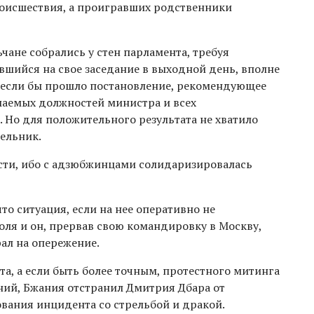
роисшествия, а проигравших родственники
чане собрались у стен парламента, требуя
вшийся на свое заседание в выходной день, вполне
 если бы прошло постановление, рекомендующее
маемых должностей министра и всех
 Но для положительного результата не хватило
дельник.
асти, ибо с адзюбжинцами солидаризировалась
то ситуация, если на нее оперативно не
оля и он, прервав свою командировку в Москву,
рал на опережение.
а, а если быть более точным, протестного митинга
ний, Бжания отстранил Дмитрия Дбара от
вания инцидента со стрельбой и дракой.