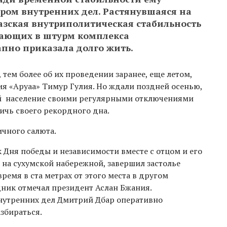
ром внутренних дел. Растянувшаяся на
хазская внутриполитическая стабильность
стающих в штурм комплекса
пно приказала долго жить.
 тем более об их проведении заранее, еще летом,
 «Аруаа» Тимур Гулия. Но ждали поздней осенью,
ий население своими регулярными отключениями
ичь своего рекордного дна.
ичного салюта.
 Дня победы и независимости вместе с отцом и его
на сухумской набережной, завершил застолье
 время в ста метрах от этого места в другом
дник отмечал президент Аслан Бжания.
нутренних дел Дмитрий Дбар оперативно
азбираться.