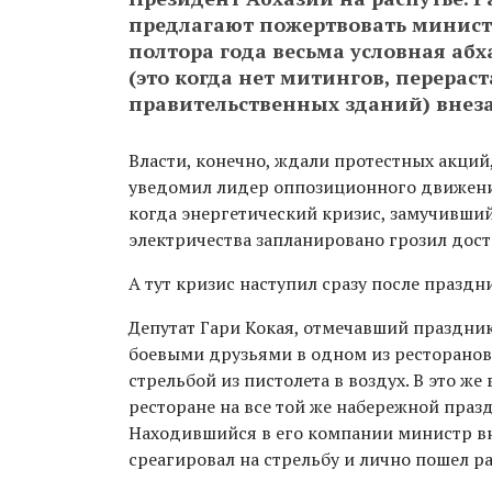
предлагают пожертвовать минист
полтора года весьма условная аб
(это когда нет митингов, перера
правительственных зданий) внеза
Власти, конечно, ждали протестных акций,
уведомил лидер оппозиционного движения
когда энергетический кризис, замучивш
электричества запланировано грозил дост
А тут кризис наступил сразу после праздн
Депутат Гари Кокая, отмечавший праздник
боевыми друзьями в одном из ресторанов 
стрельбой из пистолета в воздух. В это же
ресторане на все той же набережной праз
Находившийся в его компании министр в
среагировал на стрельбу и лично пошел р