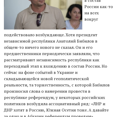
в состав
России как-то
на всех
вокруг
подействовало возбуждающе. Хотя президент
независимой республики Анатолий Бибилов в
общем-то ничего нового не сказал. Он и его
предшественники периодически заявляли, что
рассматривают независимость республики как
переходный этап к вхождению в состав России. Но
сейчас на фоне событий в Украине и
складывающейся новой геополитической
реальности, та торжественность, с которой Бибилов
произносил слова о намерении провести в
республике референдум, у некоторых российских
политиков возбудила ассоциативный ряд: «ЛНР и
ДНР хотят в Россию, Южная Осетия тоже. А давайте
за одно и в Абхазии референдум проведем».